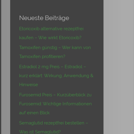
Neueste Beiträge
Etoricoxib alternative rezeptfrei
kaufen – Wie wirkt Etoricoxib?
Tamoxifen günstig – Wer kann von
Tamoxifen profitieren?
Estradiol 2 mg Preis – Estradiol –
kurz erklärt: Wirkung, Anwendung &
Hinweise
Furosemid Preis – Kurzüberblick zu
Furosemid: Wichtige Informationen
auf einen Blick
Semaglutid rezeptfrei bestellen –
Was ist Semaglutid?