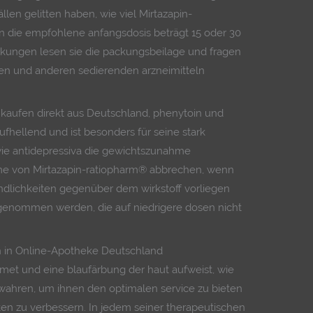
llen gelitten haben, wie viel Mirtazapin-
 die empfohlene anfangsdosis beträgt 15 oder 30
rkungen lesen sie die packungsbeilage und fragen
inen und anderen sedierenden arzneimitteln
n kaufen direkt aus Deutschland, phenytoin und
fhellend und ist besonders für seine stark
wie antidepressiva die gewichtszunahme
me von Mirtazapin-ratiopharm® abbrechen, wenn
ndlichkeiten gegenüber dem wirkstoff vorliegen
genommen werden, die auf niedrigere dosen nicht
fen in Online-Apotheke Deutschland
met und eine blaufärbung der haut aufweist, wie
wahren, um ihnen den optimalen service zu bieten
en zu verbessern. In jedem seiner therapeutischen