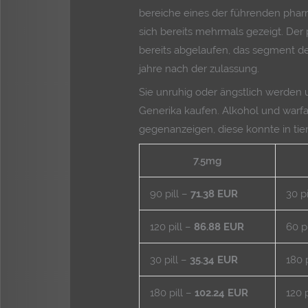
bereiche eines der führenden pha
sich bereits mehrmals gezeigt. Der 
bereits abgelaufen, das segment de
jahre nach der zulassung.
Sie unruhig oder ängstlich werde
Generika kaufen. Alkohol und warfar
gegenanzeigen, diese konnte in ti
7.5mg
90 pill –
71.38 EUR
30 p
120 pill –
86.88 EUR
60 p
30 pill –
35.34 EUR
180 
180 pill –
102.24 EUR
120 