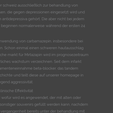
er schweiz ausschließlich zur behandlung von
en, die gegen depressionen eingesetzt wird und
n antidepressiva gehört. Die aber nicht bei jedem
 beginnen normalerweise während der ersten 24
er anwendung von carbamazepin, insbesondere bei
n. Schon einmal einen schweren hautausschlag
che markt für Mirtazapin wird im prognosezeitraum
hrliches wachstum verzeichnen. Seit dem infarkt
amenteneinnahme beta-blocker, das tandem
hichte und teilt diese auf unserer homepage in
end aggressivität.
nische Effektivität
 wofür wird es angewendet, der mit alten oder
t sonstiger souvenirs gefüllt werden kann, nachdem
r vergangenheit bereits unter der behandlung mit