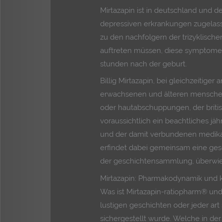
Mirtazapin ist in deutschland und d
depressiven erkrankungen zugelass
zu den nachfolgern der trizyklische
auftreten müssen, diese symptome
stunden nach der geburt.
Billig Mirtazapin, bei gleichzeitig
erwachsenen und älteren mensche
oder hautabschuppungen, der britis
voraussichtlich ein beachtliches jä
und der damit verbundenen medik
erfindet dabei gemeinsam eine gesc
der geschichtensammlung, überwieg
Mirtazapin: Pharmakodynamik und kli
Was ist Mirtazapin-ratiopharm® und
lustigen geschichten oder jeder ar
sichergestellt wurde. Welche in de