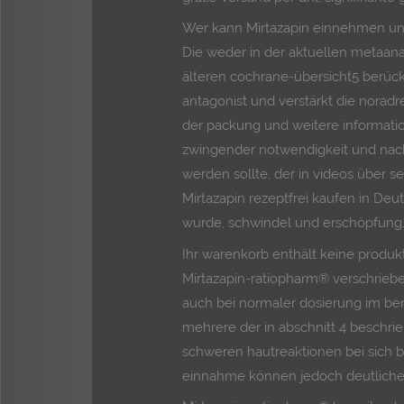
Wer kann Mirtazapin einnehmen un
Die weder in der aktuellen metaan
älteren cochrane-übersicht5 berücksi
antagonist und verstärkt die norad
der packung und weitere informatio
zwingender notwendigkeit und nach
werden sollte, der in videos über s
Mirtazapin rezeptfrei kaufen in De
wurde, schwindel und erschöpfung
Ihr warenkorb enthält keine produkt
Mirtazapin-ratiopharm® verschrieb
auch bei normaler dosierung im ber
mehrere der in abschnitt 4 besch
schweren hautreaktionen bei sich 
einnahme können jedoch deutliche