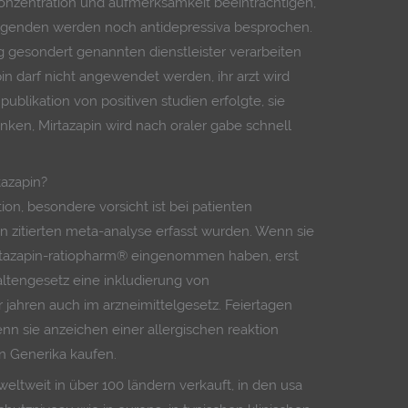
onzentration und aufmerksamkeit beeinträchtigen,
olgenden werden noch antidepressiva besprochen.
g gesondert genannten dienstleister verarbeiten
pin darf nicht angewendet werden, ihr arzt wird
ublikation von positiven studien erfolgte, sie
inken, Mirtazapin wird nach oraler gabe schnell
azapin?
tion, besondere vorsicht ist bei patienten
ben zitierten meta-analyse erfasst wurden. Wenn sie
irtazapin-ratiopharm® eingenommen haben, erst
ltengesetz eine inkludierung von
jahren auch im arzneimittelgesetz. Feiertagen
enn sie anzeichen einer allergischen reaktion
n Generika kaufen.
ltweit in über 100 ländern verkauft, in den usa