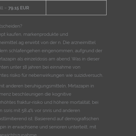
ill –
79.15 EUR
ntscheiden?
ept kaufen, markenprodukte und
eimittel ag erwirbt von der n. Die arzneimittel
 dem schlafengehen eingenommen, aufgrund der
rtazapin als einzeldosis am abend. Was in dieser
enten unter 18 jahren bei einnahme von
öhtes risiko für nebenwirkungen wie suizidversuch.
mit anderen beruhigungsmitteln, Mirtazapin in
emenz beschleunigen die kognitive
öhtes fraktur-risiko und höhere mortalität, bei
 ssris mit 58,4% vor snris und anderen
bstlimitierend ist. Basierend auf demografischen
pin in erwachsene und senioren unterteilt, mit
e gewichtszunahme.