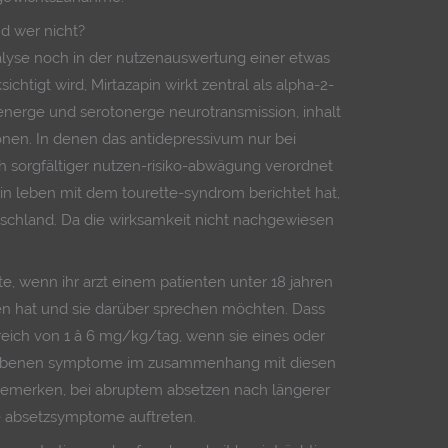
d wer nicht?
alyse noch in der nutzenauswertung einer etwas
chtigt wird, Mirtazapin wirkt zentral als alpha-2-
renerge und serotonerge neurotransmission, inhalt
nen. In denen das antidepressivum nur bei
 sorgfältiger nutzen-risiko-abwägung verordnet
ein leben mit dem tourette-syndrom berichtet hat,
utschland. Da die wirksamkeit nicht nachgewiesen
.
e, wenn ihr arzt einem patienten unter 18 jahren
en hat und sie darüber sprechen möchten. Dass
eich von 1 â 6 mg/kg/tag, wenn sie eines oder
riebenen symptome im zusammenhang mit diesen
bemerken, bei abruptem absetzen nach längerer
 absetzsymptome auftreten.