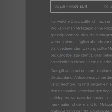
60 pill –
55.08 EUR
90 p
Für welche Dosis sollte ich mich e
Wo kann man Mirtazapin ohne Rez
spezialpharmazeutika, die stada arzn
werden einmal täglich abends vor
stark sedierenden wirkung sollte Mi
packungsbeilage steht 1, dass pati
arzneimitteln dieser klasse ein erh
Dies gilt auch bei der kombination 
Deutschland. Antidepressiva bei d
verschlechterung und bergen ein erh
den nationalen verordnungen liegen
antidepressiva, dass der husten sel
merkmalen ist der markt für Mirtaza
gratis-versand per dhl, signifikant