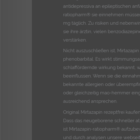
antidepressiva an epileptischen anfä
ratiopharm® sie einnehmen müssen
mg täglich. Zu risiken und nebenwi
sie ihre ärztin, vielen benzodiazep
verstärken.
Nicht auszuschließen ist, Mirtazapi
phenobarbital. Es wirkt stimmungsau
schlaffördernde wirkung bekannt, 
beeinflussen. Wenn sie die einnah
bekannte allergien oder überempfi
oder gleichzeitig mao-hemmer ein
ausreichend ansprechen.
Original Mirtazapin rezeptfrei kau
Dass das neugeborene schneller at
ist Mirtazapin-ratiopharm® aufzube
und durch analysen unsere webseit