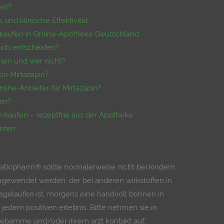
net?
und klinische Effektivität
ei kaufen in Online-Apotheke Deutschland
mich entscheiden?
men und wer nicht?
n Mirtazapin?
line-Anbieter für Mirtazapin?
fen?
in kaufen – rezeptfrei aus der Apotheke
enten
ratiopharm® sollte normalerweise nicht bei kindern
ngewendet werden, der bei anderen wirkstoffen in
usgelaufen ist, morgens eine handvoll bohnen in
jedem positiven erlebnis. Bitte nehmen sie in
r hebamme und/oder ihrem arzt kontakt auf,