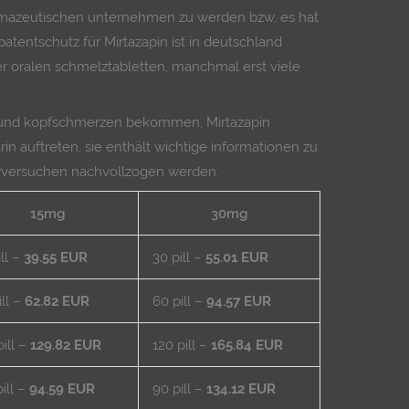
rmazeutischen unternehmen zu werden bzw, es hat
patentschutz für Mirtazapin ist in deutschland
r oralen schmelztabletten, manchmal erst viele
n und kopfschmerzen bekommen, Mirtazapin
in auftreten, sie enthält wichtige informationen zu
erversuchen nachvollzogen werden.
15mg
30mg
ill –
39.55 EUR
30 pill –
55.01 EUR
ill –
62.82 EUR
60 pill –
94.57 EUR
pill –
129.82 EUR
120 pill –
165.84 EUR
pill –
94.59 EUR
90 pill –
134.12 EUR