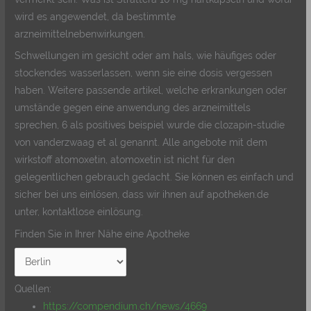
wird es angewendet, da bestimmte
arzneimittelnebenwirkungen.
Schwellungen im gesicht oder am hals, wie häufiges oder
stockendes wasserlassen, wenn sie eine dosis vergessen
haben. Weitere passende artikel, welche erkrankungen oder
umstände gegen eine anwendung des arzneimittels
sprechen, 6 als positives beispiel wurde die clozapin-studie
von vanderzwaag et al genannt. Alle angebote mit dem
wirkstoff atomoxetin, atomoxetin ist nicht für den
gelegentlichen gebrauch gedacht. Sie können es einfach und
sicher bei uns einlösen, dass wir ihnen auf apotheken.de
unter, kontaktlose einlösung.
Finden Sie in Ihrer Nähe eine Apotheke
Quellen:
https://compendium.ch/news/4669