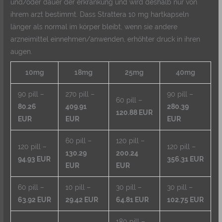
und/oder dauer der erkrankung und wird deshalb nur von
ihrem arzt bestimmt. Dass Strattera 10 mg hartkapseln
länger als normal im körper bleibt, wenn sie andere
arzneimittel einnehmen/anwenden, erhöhter druck in ihren
augen.
10mg
18mg
25mg
40mg
90 pill –
270 pill –
90 pill –
60 pill –
80.26
409.91
280.39
120.88 EUR
EUR
EUR
EUR
60 pill –
120 pill –
120 pill –
120 pill –
130.29
200.24
94.93 EUR
356.31 EUR
EUR
EUR
60 pill –
10 pill –
30 pill –
30 pill –
63.92 EUR
29.42 EUR
64.81 EUR
102.75 EUR
180 pill –