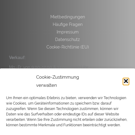
Mietbedingungen
Häufige Fragen
Impressum
Datenschutz
Cookie-Richtlinie (EU)
Verkauf:
Mo.-Fr. von 9:00-12:00 & 13:00-18:00 Uhr
Sa. von 9:00-14:00 Uhr
Cookie-Zustimmung
verwalten
Service:
Mo.-Fr. von 9:00-12:00 & 13:00-17:00 Uhr
Um Ihnen ein optimales Erlebnis zu bieten, verwenden wir Technologien
wie Cookies, um Geräteinformationen zu speichern bzw. darauf
Sa. von 9:00-14:00 Uhr
zuzugreifen. Wenn Sie diesen Technologien zustimmen, können wir
Daten wie das Surfverhalten oder eindeutige IDs auf dieser Website
verarbeiten. Wenn Sie Ihre Zustimmung nicht erteilen oder zurückziehen,
können bestimmte Merkmale und Funktionen beeinträchtigt werden.