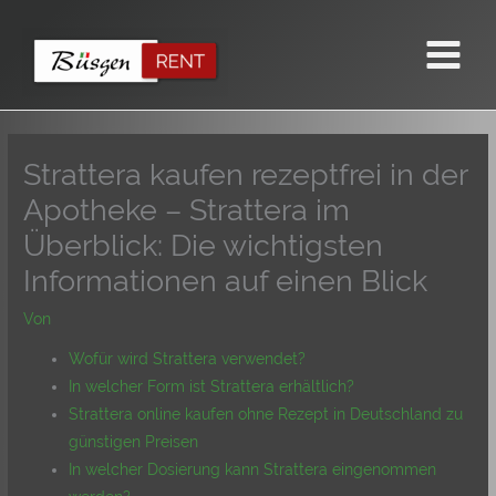
Zum
Inhalt
springen
Strattera kaufen rezeptfrei in der
Apotheke – Strattera im
Überblick: Die wichtigsten
Informationen auf einen Blick
Von
Wofür wird Strattera verwendet?
In welcher Form ist Strattera erhältlich?
Strattera online kaufen ohne Rezept in Deutschland zu
günstigen Preisen
In welcher Dosierung kann Strattera eingenommen