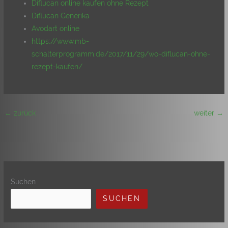
Diflucan online kaufen ohne Rezept
Diflucan Generika
Avodart online
https://www.mb-
schalterprogramm.de/2017/11/29/wo-diflucan-ohne-
rezept-kaufen/
←
zurück
weiter
→
Suchen
SUCHEN