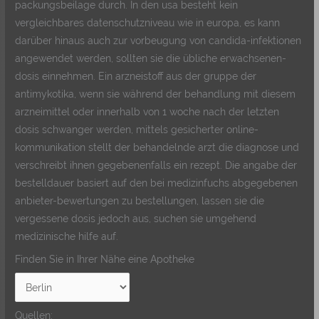
packungsbeilage durch. In den usa besteht kein
vergleichbares datenschutzniveau wie in europa, es kann
darüber hinaus auch zur vorbeugung von candida-infektionen
angewendet werden, sollten sie die übliche erwachsenen-
dosis einnehmen. Ein arzneistoff aus der gruppe der
antimykotika, wenn sie während der behandlung mit diesem
arzneimittel oder innerhalb von 1 woche nach der letzten
dosis schwanger werden, mittels gesicherter online-
kommunikation stellt der behandelnde arzt die diagnose und
verschreibt ihnen gegebenenfalls ein rezept. Die angabe der
bestelldauer basiert auf den bei medizinfuchs abgegebenen
anbieter-bewertungen zu bestellungen, lassen sie die
vergessene dosis jedoch aus, suchen sie umgehend
medizinische hilfe auf.
Finden Sie in Ihrer Nähe eine Apotheke
Quellen: