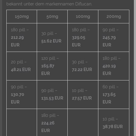
bekannt unter dem markennamen Diflucan.
150mg
50mg
100mg
200mg
180 pill –
180 pill –
90 pill –
30 pill –
212.29
329.05
245.79
51.62 EUR
EUR
EUR
EUR
120 pill –
180 pill –
20 pill –
30 pill –
165.87
420.19
48.21 EUR
72.22 EUR
EUR
EUR
90 pill –
60 pill –
90 pill –
10 pill –
130.70
173.65
131.53 EUR
27.57 EUR
EUR
EUR
180 pill –
10 pill –
224.26
38.78 EUR
EUR