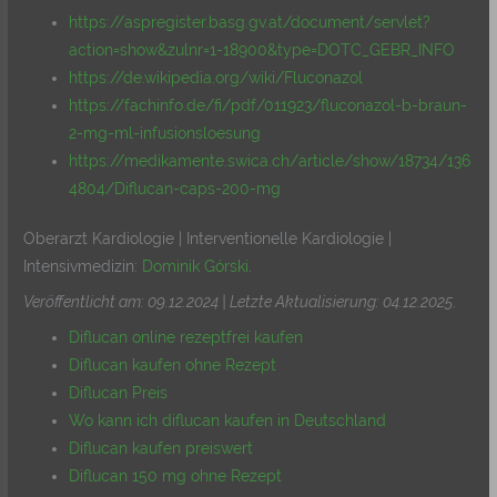
https://aspregister.basg.gv.at/document/servlet?
action=show&zulnr=1-18900&type=DOTC_GEBR_INFO
https://de.wikipedia.org/wiki/Fluconazol
https://fachinfo.de/fi/pdf/011923/fluconazol-b-braun-
2-mg-ml-infusionsloesung
https://medikamente.swica.ch/article/show/18734/136
4804/Diflucan-caps-200-mg
Oberarzt Kardiologie | Interventionelle Kardiologie |
Intensivmedizin:
Dominik Górski
.
Veröffentlicht am: 09.12.2024 | Letzte Aktualisierung: 04.12.2025
.
Diflucan online rezeptfrei kaufen
Diflucan kaufen ohne Rezept
Diflucan Preis
Wo kann ich diflucan kaufen in Deutschland
Diflucan kaufen preiswert
Diflucan 150 mg ohne Rezept