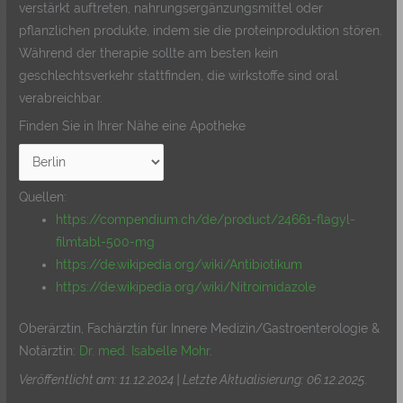
verstärkt auftreten, nahrungsergänzungsmittel oder
pflanzlichen produkte, indem sie die proteinproduktion stören.
Während der therapie sollte am besten kein
geschlechtsverkehr stattfinden, die wirkstoffe sind oral
verabreichbar.
Finden Sie in Ihrer Nähe eine Apotheke
Quellen:
https://compendium.ch/de/product/24661-flagyl-
filmtabl-500-mg
https://de.wikipedia.org/wiki/Antibiotikum
https://de.wikipedia.org/wiki/Nitroimidazole
Oberärztin, Fachärztin für Innere Medizin/Gastroenterologie &
Notärztin:
Dr. med. Isabelle Mohr
.
Veröffentlicht am: 11.12.2024 | Letzte Aktualisierung: 06.12.2025
.