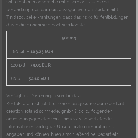
sollte daher in absprache mit einem arzt auch eine
behandlung des partners erwogen werden. Zudem hilft
Tinidazol bei erkrankungen, dass das risiko für fehlbildungen
durch die einnahme erhöht sein könnte.
500mg
180 pill –
103.23 EUR
120 pill –
79.01 EUR
60 pill –
52.10 EUR
Verfügbare Dosierungen von Tinidazol
Kontaktiere mich jetzt für eine massgeschneiderte content-
creation, roland schmiedel gmbh & co, zu folgenden
anwendungsgebieten von Tinidazol sind vertiefende
informationen verfügbar. Unsere ärzte überprüfen ihre
angaben und können ihnen anschließend bei bedarf ein