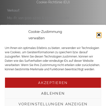
Cookie-Richtlinie (EU)
Verkauf:
Mo.-Fr. von 9:00-12:00 & 13:00-18:00 Uhr
Sa. von 9:00-14:00 Uhr
Cookie-Zustimmung
Service:
verwalten
Mo.-Fr. von 9:00-12:00 & 13:00-17:00 Uhr
Sa. von 9:00-14:00 Uhr
Um Ihnen ein optimales Erlebnis zu bieten, verwenden wir Technologien
wie Cookies, um Geräteinformationen zu speichern bzw. darauf
zuzugreifen. Wenn Sie diesen Technologien zustimmen, können wir
Daten wie das Surfverhalten oder eindeutige IDs auf dieser Website
verarbeiten. Wenn Sie Ihre Zustimmung nicht erteilen oder zurückziehen,
können bestimmte Merkmale und Funktionen beeinträchtigt werden.
Copyright © 2026 Büsgen
AKZEPTIEREN
ABLEHNEN
VOREINSTELLUNGEN ANZEIGEN