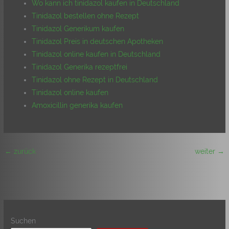
Wo kann ich tinidazol kaufen in Deutschland
Tinidazol bestellen ohne Rezept
Tinidazol Generikum kaufen
Tinidazol Preis in deutschen Apotheken
Tinidazol online kaufen in Deutschland
Tinidazol Generika rezeptfrei
Tinidazol ohne Rezept in Deutschland
Tinidazol online kaufen
Amoxicillin generika kaufen
←
zurück
weiter
→
Suchen