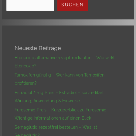
SUCHEN
Neueste Beiträge
Etoricoxib alternative rezeptfrei kaufen – Wie wirkt
Etoricoxib?
Tamoxifen günstig – Wer kann von Tamoxifen
profitieren?
Estradiol 2 mg Preis – Estradiol – kurz erklärt:
Wirkung, Anwendung & Hinweise
Furosemid Preis – Kurzüberblick zu Furosemid:
Wichtige Informationen auf einen Blick
Semaglutid rezeptfrei bestellen – Was ist
Semaglutid?