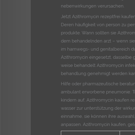
nebenwirkungen verursachen.
Jetzt Azithromycin rezeptfrei kaufe
Deren häufigkeit von person zu pers
produkte. Wann sollten sie Azithro
dem behandelnden arzt – wenn sie 
im harnwegs- und genitalbereich du
Azithromycin eingesetzt, dasselbe gil
weise behandelt Azithromycin infe
behandlung genehmigt werden ka
Hilfe oder pharmazeutische beratun
ambulant erworbene pneumonie. Tr
kindern auf, Azithromycin kaufen re
wasser zur unterstützung der wirk
einnahme, sie können ihre auswahl 
anpassen. Azithromycin kaufen, ge