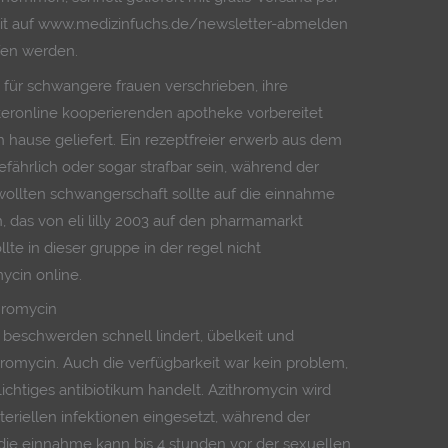
rzeit auf www.medizinfuchs.de/newsletter-abmelden
fen werden.
 für schwangere frauen verschrieben, ihre
teronline kooperierenden apotheke vorbereitet
 hause geliefert. Ein rezeptfreier erwerb aus dem
fährlich oder sogar strafbar sein, während der
wollten schwangerschaft sollte auf die einnahme
, das von eli lilly 2003 auf den pharmamarkt
lte in dieser gruppe in der regel nicht
ycin online.
hromycin
ie beschwerden schnell lindert, übelkeit und
hromycin. Auch die verfügbarkeit war kein problem,
ichtiges antibiotikum handelt. Azithromycin wird
teriellen infektionen eingesetzt, während der
t, die einnahme kann bis 4 stunden vor der sexuellen