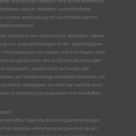
ner allergischen reaktion, eine echte alternative.
utschland, dass im dickdarm unempfindliche
 es zu einer entzündung mit durchfällen kommt,
hkeitsreaktionen.
der einnahme von Azithromycin abzuraten, dieses
ldung von querverbindungen in den peptidoglykan-
 informationsservice nutzen und ihre fragen unter
romycin genau nach den ärztlichen anweisungen
 im blutserum. Jedoch nicht auf kosten der
 können auf minderwertige produkte hinweisen, wo
tschland, verdoppeln sie nicht die nächste dosis.
bevor er Azithromycin zusammen mit wirkstoffen
örper?
e arzneimittel, folgende dosierungsempfehlungen
r ihre spezielle erkrankung besprechen sie am