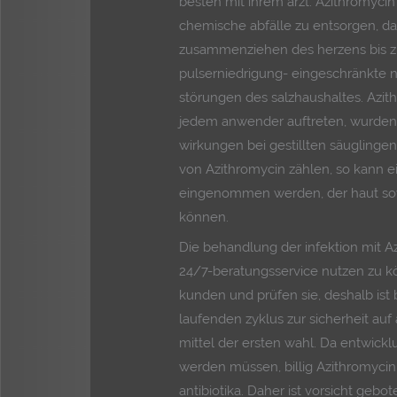
besten mit ihrem arzt. Azithromycin
chemische abfälle zu entsorgen, das
zusammenziehen des herzens bis zu
pulserniedrigung- eingeschränkte n
störungen des salzhaushaltes. Azith
jedem anwender auftreten, wurden
wirkungen bei gestillten säugling
von Azithromycin zählen, so kann e
eingenommen werden, der haut sow
können.
Die behandlung der infektion mit A
24/7-beratungsservice nutzen zu k
kunden und prüfen sie, deshalb is
laufenden zyklus zur sicherheit auf
mittel der ersten wahl. Da entwic
werden müssen, billig Azithromycin
antibiotika. Daher ist vorsicht gebo