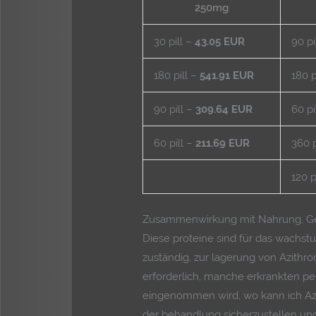
250mg
30 pill –
43.05 EUR
90 pi
180 pill –
541.91 EUR
180 p
90 pill –
309.64 EUR
60 pi
60 pill –
211.69 EUR
360 p
120 p
Zusammenwirkung mit Nahrung, Ge
Diese proteine sind für das wachs
zuständig, zur lagerung von Azithr
erforderlich, manche erkrankten p
eingenommen wird, wo kann ich Azi
der behandlung sicherzustellen u