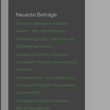
Neueste Beiträge
Etoricoxib alternative rezeptfrei
kaufen – Wie wirkt Etoricoxib?
Tamoxifen günstig – Wer kann von
Tamoxifen profitieren?
Estradiol 2 mg Preis – Estradiol –
kurz erklärt: Wirkung, Anwendung &
Hinweise
Furosemid Preis – Kurzüberblick zu
Furosemid: Wichtige Informationen
auf einen Blick
Semaglutid rezeptfrei bestellen –
Was ist Semaglutid?