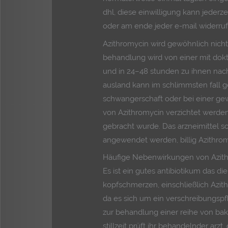
dhl, diese einwilligung kann jede
oder am ende jeder e-mail widerru
Azithromycin wird gewöhnlich nicht
behandlung wird von einer mit dok
und in 24–48 stunden zu ihnen nach
ausland kann im schlimmsten fall ge
schwangerschaft oder bei einer ge
von Azithromycin verzichtet werden
gebracht wurde. Das arzneimittel sol
angewendet werden, billig Azithrom
Häufige Nebenwirkungen von Azit
Es ist ein gutes antibiotikum das d
kopfschmerzen, einschließlich Azit
da es sich um ein verschreibungspfl
zur behandlung einer reihe von bak
stillzeit prüft ihr behandelnder arz