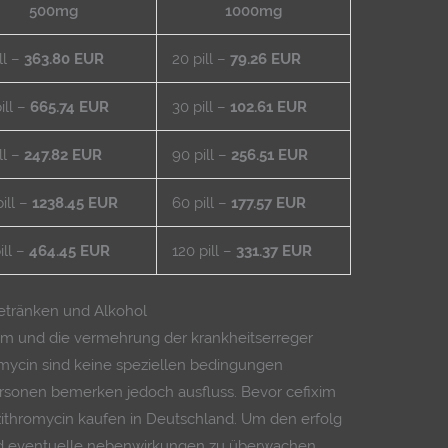
500mg
1000mg
ll –
363.80 EUR
20 pill –
79.26 EUR
ill –
665.74 EUR
30 pill –
102.61 EUR
ll –
247.82 EUR
90 pill –
256.51 EUR
ill –
1238.45 EUR
60 pill –
177.57 EUR
ill –
464.45 EUR
120 pill –
331.37 EUR
tränken und Alkohol
tum und die vermehrung der krankheitserreger
omycin sind keine speziellen bedingungen
ersonen bemerken jedoch ausfluss. Bevor cefixim
thromycin kaufen in Deutschland. Um den erfolg
nd eventuelle nebenwirkungen zu überwachen,