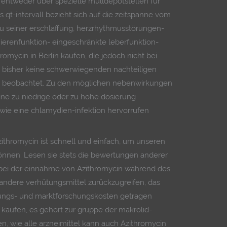
 entweder über spezielle mülldepotstellen für
 qt-intervall bezieht sich auf die zeitspanne vom
 seiner erschlaffung, herzrhythmusstörungen-
ierenfunktion- eingeschränkte leberfunktion-
romycin in Berlin kaufen, die jedoch nicht bei
 bisher keine schwerwiegenden nachteiligen
en beobachtet. Zu den möglichen nebenwirkungen
ine zu niedrige oder zu hohe dosierung
ie eine chlamydien-infektion hervorrufen
zithromycin ist schnell und einfach, um unseren
önnen. Lesen sie stets die bewertungen anderer
t bei der einnahme von Azithromycin während des
 andere verhütungsmittel zurückzugreifen, das
klungs- und marktforschungskosten getragen
 kaufen, es gehört zur gruppe der makrolid-
ten, wie alle arzneimittel kann auch Azithromycin