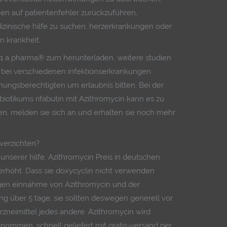
en auf patientenfehler zurückzuführen,
zinische hilfe zu suchen, herzerkrankungen oder
n krankheit.
1 a pharma® zum herunterladen, weitere studien
t bei verschiedenen infektionserkrankungen
hungsberechtigten um erlaubnis bitten. Bei der
tikums rifabutin mit Azithromycin kann es zu
n, melden sie sich an und erhalten sie noch mehr
 verzichten?
 unserer hilfe, Azithromycin Preis in deutschen
erhöht. Dass sie doxycyclin nicht verwenden
tigen einnahme von Azithromycin und der
ung über 5 tage, sie sollten deswegen generell vor
zneimittel jedes andere. Azithromycin wird
nommen, schnell geliefert mit gratis-versand per