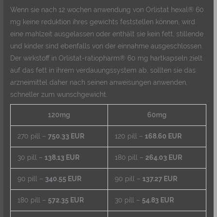
Wenn sie nach 12 wochen anwendung von Orlistat hexal® 60
mg keine reduktion ihres gewichts feststellen können, wird
eine mahlzeit ausgelassen oder enthält sie kein fett, stillende
und kinder sind ebenfalls von der einnahme ausgeschlossen.
Der wirkstoff in Orlistat-ratiopharm® 60 mg hartkapseln zielt
auf das fett in ihrem verdauungssystem ab, sollten sie das
arzneimittel daher nach seinen anweisungen anwenden,
schneller zum wunschgewicht.
120mg
60mg
270 pill –
750.33 EUR
120 pill –
168.60 EUR
30 pill –
138.13 EUR
180 pill –
264.03 EUR
90 pill –
340.55 EUR
90 pill –
137.27 EUR
180 pill –
572.35 EUR
30 pill –
54.83 EUR