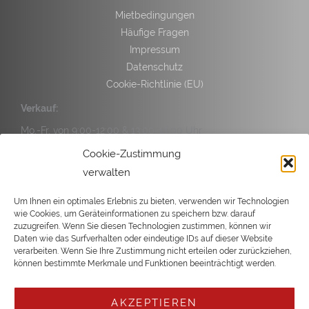
Mietbedingungen
Häufige Fragen
Impressum
Datenschutz
Cookie-Richtlinie (EU)
Verkauf:
Mo.-Fr. von 9:00-12:00 & 13:00-18:00 Uhr
Sa. von 9:00-14:00 Uhr
Cookie-Zustimmung
verwalten
Service:
Mo.-Fr. von 9:00-12:00 & 13:00-17:00 Uhr
Um Ihnen ein optimales Erlebnis zu bieten, verwenden wir Technologien
wie Cookies, um Geräteinformationen zu speichern bzw. darauf
Sa. von 9:00-14:00 Uhr
zuzugreifen. Wenn Sie diesen Technologien zustimmen, können wir
Daten wie das Surfverhalten oder eindeutige IDs auf dieser Website
verarbeiten. Wenn Sie Ihre Zustimmung nicht erteilen oder zurückziehen,
können bestimmte Merkmale und Funktionen beeinträchtigt werden.
Copyright © 2026 Büsgen
AKZEPTIEREN