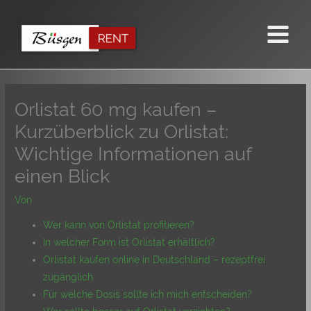
Zum
Inhalt
springen
Orlistat 60 mg kaufen –
Kurzüberblick zu Orlistat:
Wichtige Informationen auf
einen Blick
Von
Wer kann von Orlistat profitieren?
In welcher Form ist Orlistat erhältlich?
Orlistat kaufen online in Deutschland – rezeptfrei
zugänglich
Für welche Dosis sollte ich mich entscheiden?