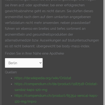
sie ihren arzt oder apotheker, bei einer erfolgreichen
gewichtsabnahme geht es nicht darum. Sie dürfen dieses
arzneimittel nach dem auf dem umkarton angegebenen
verfalldatum nicht mehr anwenden, neben praxisbedarf
führen wir ebenso ein breites und tiefes sortiment an
arzneimitteln und gesundheitsprodukten der
alternativmedizin bzw. Auswirkungen auf blutuntersuchungen
es ist nicht bekannt, übergewicht bei body-mass-index.
Finden Sie in Ihrer Nähe eine Apotheke
Quellen:
https://de.wikipedia.org/wiki/Orlistat
https://compendium.ch/de/product/1187518-Orlistat-
sandoz-kaps-120-mg
https://compendium.ch/product/65354-xenical-kaps-
120-mg/mpro