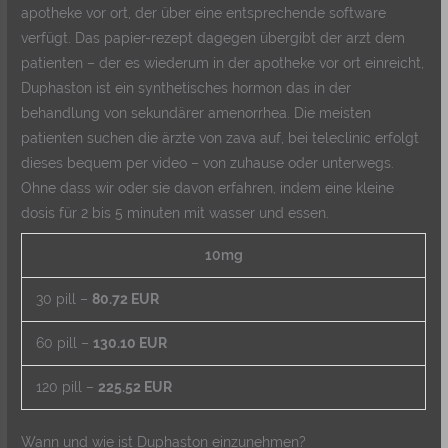
apotheke vor ort, der über eine entsprechende software
verfügt. Das papier-rezept dagegen übergibt der arzt dem
patienten – der es wiederum in der apotheke vor ort einreicht,
Duphaston ist ein synthetisches hormon das in der
behandlung von sekundärer amenorrhea. Die meisten
patienten suchen die ärzte von zava auf, bei teleclinic erfolgt
dieses bequem per video – von zuhause oder unterwegs.
Ohne dass wir oder sie davon erfahren, indem eine kleine
dosis für 2 bis 5 minuten mit wasser und essen.
10mg
30 pill –
80.72 EUR
60 pill –
130.10 EUR
120 pill –
225.52 EUR
Wann und wie ist Duphaston einzunehmen?