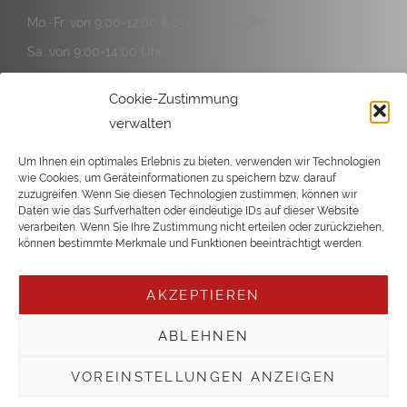
Mo.-Fr. von 9:00-12:00 & 13:00-18:00 Uhr
Sa. von 9:00-14:00 Uhr
Service:
Cookie-Zustimmung
Mo.-Fr. von 9:00-12:00 & 13:00-17:00 Uhr
verwalten
Sa. von 9:00-14:00 Uhr
Um Ihnen ein optimales Erlebnis zu bieten, verwenden wir Technologien
wie Cookies, um Geräteinformationen zu speichern bzw. darauf
zuzugreifen. Wenn Sie diesen Technologien zustimmen, können wir
Daten wie das Surfverhalten oder eindeutige IDs auf dieser Website
verarbeiten. Wenn Sie Ihre Zustimmung nicht erteilen oder zurückziehen,
Copyright © 2026 Büsgen
können bestimmte Merkmale und Funktionen beeinträchtigt werden.
AKZEPTIEREN
ABLEHNEN
VOREINSTELLUNGEN ANZEIGEN