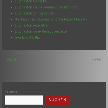
Duphaston Generika
Duphaston online kaufen in Deutschland
Duphaston 10 mg kaufen
Wo kann man duphaston ohne Rezept kaufen
Duphaston rezeptfrei
Duphaston ohne Rezept bestellen
Symbicort billig
←
zurück
weiter
→
Suchen
SUCHEN