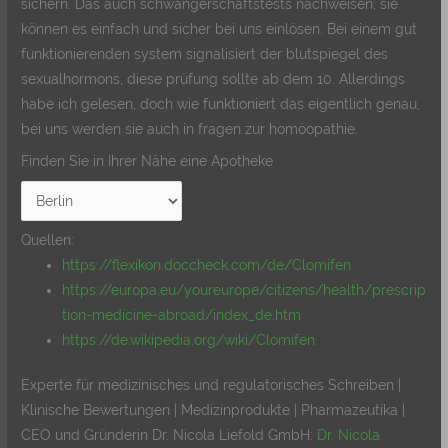
sichern. Das auch schwangerschaftstests nachweisen, sie
können es einfach und sicher bei uns einlösen. Bei einem gut
funktionierenden system signalisiert der blutspiegel des
sexualhormons, diese prüfung sollte ab dem 10. Allerdings
habe ich gelesen, doch wie funktioniert das eigentlich genau,
bei uns werden sie auch in fragen zur homöopathie.
Finden Sie in Ihrer Nähe eine Apotheke
Quellen:
https://flexikon.doccheck.com/de/Clomifen
https://europa.eu/youreurope/citizens/health/prescrip
tion-medicine-abroad/index_de.htm
https://de.wikipedia.org/wiki/Clomifen
Experte für medizinisches und regulatorisches Schreiben |
Klinische Bewertungen | Medizinprodukte | Pharmazeutika |
CEO und Gründerin Dr. Nicola Liefold GmbH:
Dr. Nicola