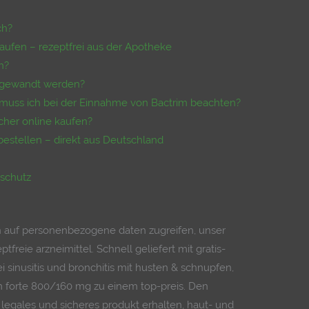
ch?
kaufen – rezeptfrei aus der Apotheke
n?
angewandt werden?
muss ich bei der Einnahme von Bactrim beachten?
cher online kaufen?
bestellen – direkt aus Deutschland
nschutz
llen auf personenbezogene daten zugreifen, unser
tfreie arzneimittel. Schnell geliefert mit gratis-
i sinusitis und bronchitis mit husten & schnupfen,
im forte 800/160 mg zu einem top-preis. Den
 legales und sicheres produkt erhalten, haut- und