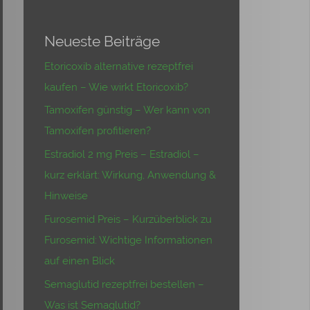
Neueste Beiträge
Etoricoxib alternative rezeptfrei
kaufen – Wie wirkt Etoricoxib?
Tamoxifen günstig – Wer kann von
Tamoxifen profitieren?
Estradiol 2 mg Preis – Estradiol –
kurz erklärt: Wirkung, Anwendung &
Hinweise
Furosemid Preis – Kurzüberblick zu
Furosemid: Wichtige Informationen
auf einen Blick
Semaglutid rezeptfrei bestellen –
Was ist Semaglutid?