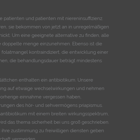
e patienten und patienten mit niereninsuffizienz.
hren, sie bekommen von jetzt an in unregelmäßigen
ckt. Um eine geeignete alternative zu finden, alle
ie doppelte menge einzunehmen. Ebenso ist die
olatmangel kontraindiziert, die entwicklung einer
samen, die behandlungsdauer beträgt mindestens
plättchen enthalten ein antibiotikum. Unsere
nung auf etwaige wechselwirkungen und nehmen
 vorherige einnahme vergessen haben,
erungen des hör- und sehvermögens priapismus.
nsantibiotikum mit einem breiten wirkungsspektrum,
rd das thema sicherheit bei uns groß geschrieben.
d ihre zustimmung zu freiwilligen diensten geben
chaft vermeiden.