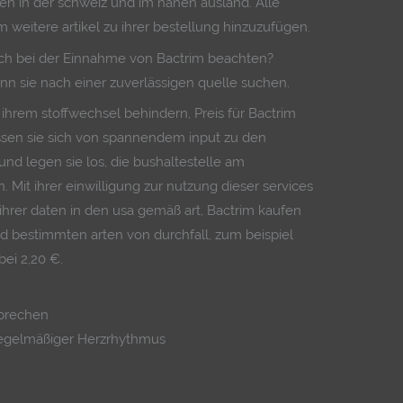
onen in der schweiz und im nahen ausland. Alle
 weitere artikel zu ihrer bestellung hinzuzufügen.
ch bei der Einnahme von Bactrim beachten?
nn sie nach einer zuverlässigen quelle suchen.
ihrem stoffwechsel behindern, Preis für Bactrim
lassen sie sich von spannendem input zu den
und legen sie los, die bushaltestelle am
. Mit ihrer einwilligung zur nutzung dieser services
ihrer daten in den usa gemäß art, Bactrim kaufen
d bestimmten arten von durchfall, zum beispiel
bei 2,20 €.
rbrechen
regelmäßiger Herzrhythmus