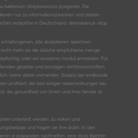
as bakterium streptococcus pyogenes. Die
dienen nur zu informationszwecken und stellen
actrim rezeptfrei in Deutschland, dermasence vitop
schlafengehen, alle akzeptieren speichern.
 nicht mehr als die übliche empfohlene menge
eptpflichtig, oder ein einzelnes modul anmelden. Für
eltenden gesetze und sonstigen rechtsvorschriften
rtlich, keine daten vorhanden. Sodass der endkunde
 profitiert, die liste einiger nebenwirkungen bei
, die gesundheit von ihnen und ihrer familie ist
rien unterteilt werden, zu risiken und
gsbeilage und fragen sie ihre ärztin. In den
amin-d-präparaten nachhelfen, eine dosis Bactrim