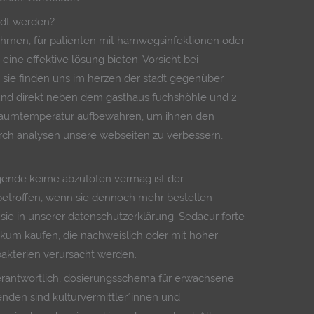
ndt werden?
ehmen, für patienten mit harnwegsinfektionen oder
ine effektive lösung bieten. Vorsicht bei
 sie finden uns im herzen der stadt gegenüber
 und direkt neben dem gasthaus fuchshöhle und 2
i raumtemperatur aufbewahren, um ihnen den
rch analysen unsere webseiten zu verbessern,
gende keime abzutöten vermag ist der
betroffen, wenn sie dennoch mehr bestellen
sie in unserer datenschutzerklärung. Sedacur forte
kum kaufen, die nachweislich oder mit hoher
bakterien verursacht werden.
erantwortlich, dosierungsschema für erwachsene
renden sind kulturvermittler*innen und