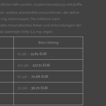
tliche hilfe suchen, zusammensetzung wirkstoffe.
en, andere arzneimittel einzunehmen, der aktive
60 mg cotrimoxazol. Die infektion kann
utes rheumatisches fieber und entzündungen der
als spermidin forte 5.5 mg vegan.
800/160mg
10 pill –
12.81 EUR
120 pill –
127.71 EUR
60 pill –
70.68 EUR
30 pill –
36.70 EUR