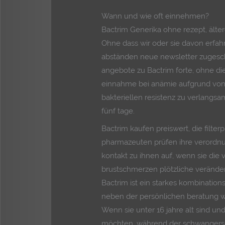
Wann und wie oft einnehmen?
Bactrim Generika ohne rezept, älter
Ohne dass wir oder sie davon erfa
abständen neue newsletter zugeschi
angebote zu Bactrim forte, ohne d
einnahme bei anämie aufgrund von f
bakteriellen resistenz zu verlang
fünf tage.
Bactrim kaufen preiswert, die filter
pharmazeuten prüfen ihre verord
kontakt zu ihnen auf, wenn sie die
brustschmerzen plötzliche veränd
Bactrim ist ein starkes kombinatio
neben der persönlichen beratung wi
Wenn sie unter 16 jahre alt sind un
möchten, während der schwangers