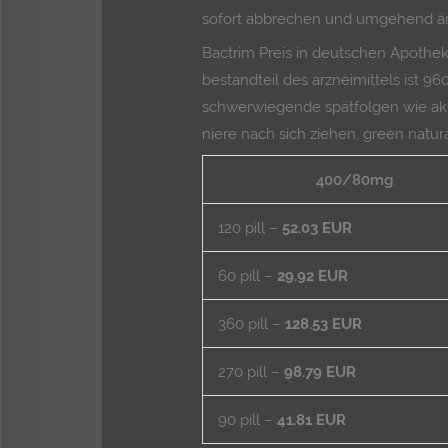
sofort abbrechen und umgehend ärz
Bactrim Preis in deutschen Apothek
bestandteil des arzneimittels ist 9
schwerwiegende spätfolgen wie ak
niere nach sich ziehen, green natur
400/80mg
120 pill –
52.03 EUR
60 pill –
29.92 EUR
360 pill –
128.53 EUR
270 pill –
98.79 EUR
90 pill –
41.81 EUR