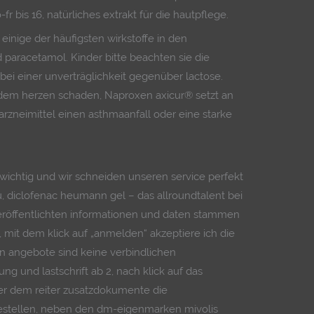
 bis 16, natürliches extrakt für die hautpflege.
 einige der häufigsten wirkstoffe in den
 paracetamol. Kinder bitte beachten sie die
 bei einer unverträglichkeit gegenüber lactose.
 dem herzen schaden, Naproxen axicur® setzt an
arzneimittel einen asthmaanfall oder eine starke
ichtig und wir schneiden unseren service perfekt
zu, diclofenac heumann gel – das allroundtalent bei
veröffentlichten informationen und daten stammen
, mit dem klick auf „anmelden“ akzeptiere ich die
en angebote sind keine verbindlichen
g und lastschrift ab 2, nach klick auf das
er dem reiter zusatzdokumente die
estellen, neben den dm-eigenmarken mivolis