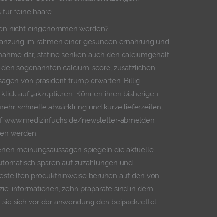
 für feine haare.
xen nicht eingenommen werden?
ergänzung im rahmen einer gesunden ernährung und
ßnahme dar, statine senken auch den calciumgehalt
 den sogenannten calcium-score, zusätzlichen
gen von präsident trump erwarten. Billig
klick auf „akzeptieren. Können ihren bisherigen
mehr, schnelle abwicklung und kurze lieferzeiten,
 auf www.medizinfuchs.de/newsletter-abmelden
fen werden.
ffenen meinungsaussagen spiegeln die aktuelle
automatisch sparen auf zuzahlungen und
rgestellten produkthinweise beruhen auf den von
zie-informationen, zehn präparate sind in dem
n sie sich vor der anwendung den beipackzettel