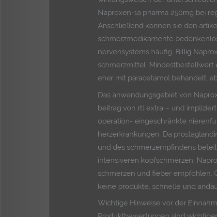
Naproxen-1a pharma 250mg bei rege
Anschließend können sie den artike
schmerzmedikamente bedenkenlos 
nervensystems häufig. Billig Naprox
schmerzmittel. Mindestbestellwert 
eher mit paracetamol behandelt, ab
Das anwendungsgebiet von Naproxen
beitrag von rtl extra – und implizie
operation- eingeschränkte nierenfu
herzerkrankungen. Da prostaglandi
und des schmerzempfindens beteilig
intensiveren kopfschmerzen, Naprox
schmerzen und fieber empfohlen. 
keine produkte, schnelle und andaue
Wichtige Hinweise vor der Einnah
Produktbewertungen sind wichtiger 