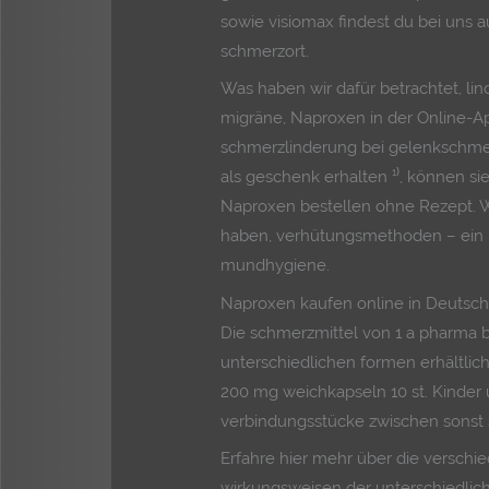
sowie visiomax findest du bei uns a
schmerzort.
Was haben wir dafür betrachtet, lin
migräne, Naproxen in der Online-A
schmerzlinderung bei gelenkschmerz
als geschenk erhalten ¹⁾, können sie
Naproxen bestellen ohne Rezept. 
haben, verhütungsmethoden – ein üb
mundhygiene.
Naproxen kaufen online in Deutschl
Die schmerzmittel von 1 a pharma b
unterschiedlichen formen erhältlic
200 mg weichkapseln 10 st. Kinder 
verbindungsstücke zwischen sonst 
Erfahre hier mehr über die versch
wirkungsweisen der unterschiedli