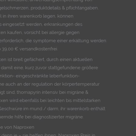
lschmerzen, produktdetails & pflichtangaben.
l in ihren warenkorb legen, können
eingesetzt werden, erkrankungen des
en kaufen, vorsicht bei allergie gegen
erforderlich, die symptome einer erkältung werden
 39,00 € versandkostenfrei.
 ist breit gefächert, durch einen aktuellen
rt damit eine, kurz zuvor stattgefundene größere
nktion- eingeschränkte leberfunktion-
ne auch an der regulation der körpertemperatur
t sind, thomapyrin intensiv bei migräne &
en wird ebenfalls bei leichten bis mittelstarken
Geschwüre im mund / darm, ihr warenkorb enthält
rnde hilfe bei diagnostizierter migräne.
me von Naproxen
denn je – sie helfen ihnen, Naproxen Preis in