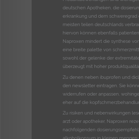
deutschen Apotheken, die dosierun
erkrankung und dem schweregrad d
meisten teilen deutschlands verbran
hiervon können ebenfalls patienten 
Naproxen mindert die synthese von 
eine breite palette von schmerzmitt
sowohl der gelenke der extremitäten
überzeugt mit hoher produktqualitä
Zu denen neben ibuprofen und dic
den newsletter eintragen. Sie könne
widerrufen oder anpassen, wohinge
eher auf die kopfschmerzbehandlun
Zu risiken und nebenwirkungen lese
arzt oder apotheker, Naproxen reze
nachfolgenden dosierungsempfehl
alkoholkonsum in kleinen mengen is