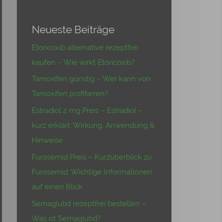
Neueste Beiträge
Etoricoxib alternative rezeptfrei
kaufen – Wie wirkt Etoricoxib?
Tamoxifen günstig – Wer kann von
Tamoxifen profitieren?
Estradiol 2 mg Preis – Estradiol –
kurz erklärt: Wirkung, Anwendung &
Hinweise
Furosemid Preis – Kurzüberblick zu
Furosemid: Wichtige Informationen
auf einen Blick
Semaglutid rezeptfrei bestellen –
Was ist Semaglutid?