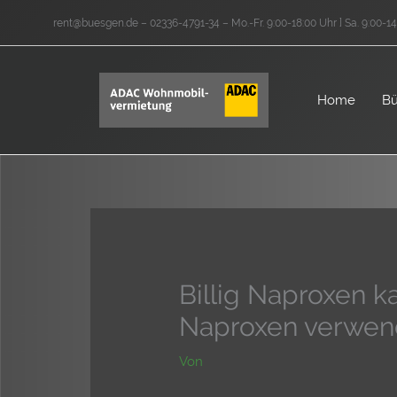
Zum
rent@buesgen.de – 02336-4791-34 – Mo.-Fr. 9:00-18:00 Uhr ] Sa. 9:00-14
Inhalt
springen
Home
Bü
Billig Naproxen k
Naproxen verwen
Von