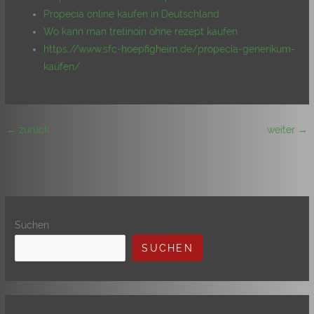
Propecia online kaufen in Deutschland
Wo kann man tretinoin ohne rezept kaufen
https://www.sfc-hoepfigheim.de/propecia-generikum-
kaufen/
←
zurück
weiter
→
Suchen
SUCHEN