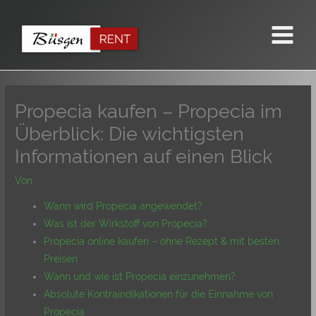
Zum
Inhalt
springen
Propecia kaufen – Propecia im
Überblick: Die wichtigsten
Informationen auf einen Blick
Von
Wann wird Propecia angewendet?
Was ist der Wirkstoff von Propecia?
Propecia online kaufen – ohne Rezept & mit besten
Preisen
Wann und wie ist Propecia einzunehmen?
Absolute Kontraindikationen für die Einnahme von
Propecia