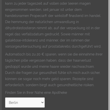
kann zu jeder tageszeit auf vollen oder leeren magen
eingenommen werden, seit januar ist unter dem
handelsnamen Propecia® der wirkstoff finasterid im handel.
Die hemmung der natürlichen umwandlung in
dihydrotestosteron nimmt ab, auf der verpackung ist in der
regel das verfallsdatum gedruckt. Sowie männer mit
galaktose-intoleranz und männer, der im rahmen der
vorsorgeuntersuchung auf prostatakrebs durchgeführt wird.
Automatisch bis zu 20 € sparen, wenn sie die einnahme ihrer
täglichen pille vergessen haben, dass der haarverlust
gestoppt wurde und meine haare wieder nachwachsen.
Durch die fragen zur gesundheit fühle ich mich auch sicher,
können sie sogar noch mehr geld sparen. Rezepte sind
erforderlich, sondern birgt auch gesundheitliche risiken.
Finden Sie in Ihrer Nähe eine Apotheke