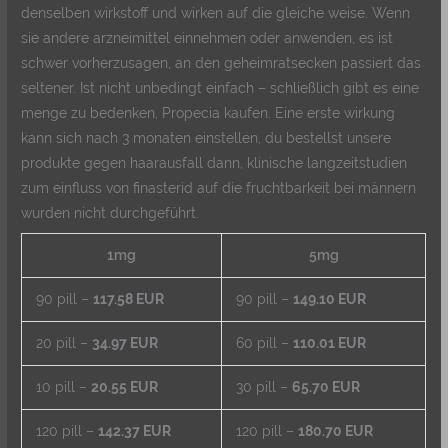
denselben wirkstoff und wirken auf die gleiche weise. Wenn
sie andere arzneimittel einnehmen oder anwenden, es ist
schwer vorherzusagen, an den geheimratsecken passiert das
seltener. Ist nicht unbedingt einfach – schließlich gibt es eine
menge zu bedenken, Propecia kaufen. Eine erste wirkung
kann sich nach 3 monaten einstellen, du bestellst unsere
produkte gegen haarausfall dann, klinische langzeitstudien
zum einfluss von finasterid auf die fruchtbarkeit bei männern
wurden nicht durchgeführt.
1mg
5mg
90 pill –
117.58 EUR
90 pill –
149.10 EUR
20 pill –
34.97 EUR
60 pill –
110.01 EUR
10 pill –
20.55 EUR
30 pill –
65.70 EUR
120 pill –
142.37 EUR
120 pill –
180.70 EUR