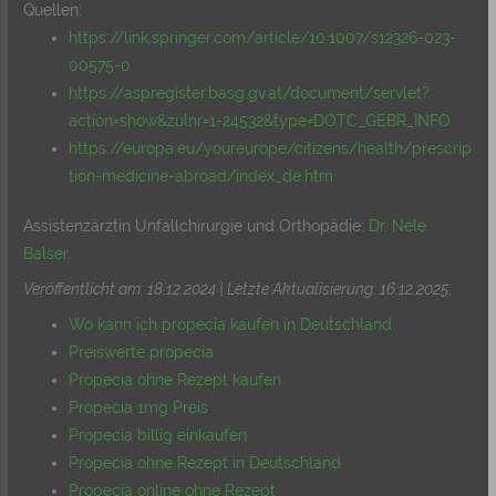
Quellen:
https://link.springer.com/article/10.1007/s12326-023-
00575-0
https://aspregister.basg.gv.at/document/servlet?
action=show&zulnr=1-24532&type=DOTC_GEBR_INFO
https://europa.eu/youreurope/citizens/health/prescrip
tion-medicine-abroad/index_de.htm
Assistenzärztin Unfallchirurgie und Orthopädie:
Dr. Nele
Balser
.
Veröffentlicht am: 18.12.2024 | Letzte Aktualisierung: 16.12.2025
.
Wo kann ich propecia kaufen in Deutschland
Preiswerte propecia
Propecia ohne Rezept kaufen
Propecia 1mg Preis
Propecia billig einkaufen
Propecia ohne Rezept in Deutschland
Propecia online ohne Rezept