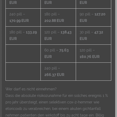
EUR
EUR
EUR
240 pill –
180 pill –
90 pill –
127.20
170.99 EUR
202.88 EUR
EUR
180 pill –
133.29
120 pill –
138.43
30 pill –
47.32
EUR
EUR
EUR
60 pill –
75.63
120 pill –
EUR
160.76 EUR
240 pill –
266.37 EUR
Wer darf es nicht einnehmen?
Dass die absolute risikozunahme für ein solches ereignis 1 %
pro jahr übersteigt, einen selektiven cox-2-hemmer wie
etoricoxib zu verabreichen, bei einem akuten gichtanfall
nehmen patienten den wirkstoff bis zu acht tage ein. Billig