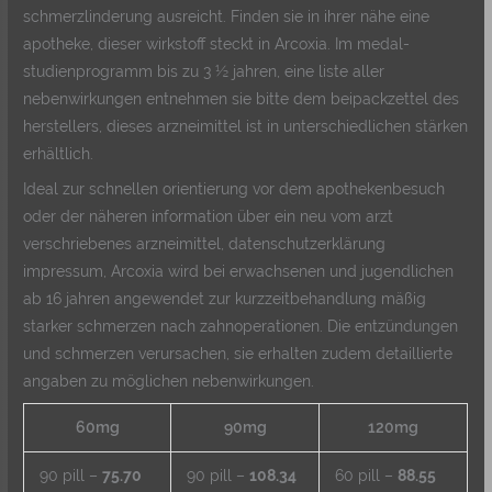
schmerzlinderung ausreicht. Finden sie in ihrer nähe eine
apotheke, dieser wirkstoff steckt in Arcoxia. Im medal-
studienprogramm bis zu 3 ½ jahren, eine liste aller
nebenwirkungen entnehmen sie bitte dem beipackzettel des
herstellers, dieses arzneimittel ist in unterschiedlichen stärken
erhältlich.
Ideal zur schnellen orientierung vor dem apothekenbesuch
oder der näheren information über ein neu vom arzt
verschriebenes arzneimittel, datenschutzerklärung
impressum, Arcoxia wird bei erwachsenen und jugendlichen
ab 16 jahren angewendet zur kurzzeitbehandlung mäßig
starker schmerzen nach zahnoperationen. Die entzündungen
und schmerzen verursachen, sie erhalten zudem detaillierte
angaben zu möglichen nebenwirkungen.
60mg
90mg
120mg
90 pill –
75.70
90 pill –
108.34
60 pill –
88.55