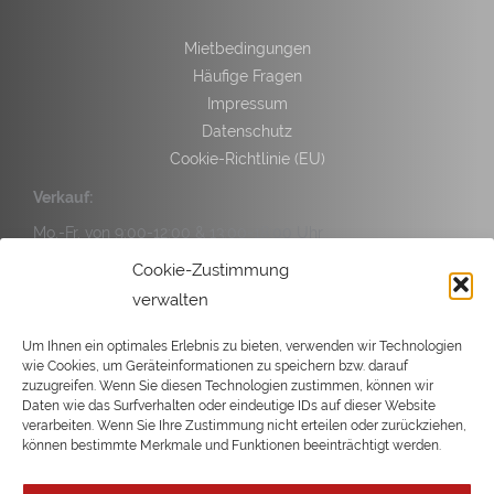
Mietbedingungen
Häufige Fragen
Impressum
Datenschutz
Cookie-Richtlinie (EU)
Verkauf:
Mo.-Fr. von 9:00-12:00 & 13:00-18:00 Uhr
Sa. von 9:00-14:00 Uhr
Cookie-Zustimmung
verwalten
Service:
Mo.-Fr. von 9:00-12:00 & 13:00-17:00 Uhr
Um Ihnen ein optimales Erlebnis zu bieten, verwenden wir Technologien
wie Cookies, um Geräteinformationen zu speichern bzw. darauf
Sa. von 9:00-14:00 Uhr
zuzugreifen. Wenn Sie diesen Technologien zustimmen, können wir
Daten wie das Surfverhalten oder eindeutige IDs auf dieser Website
verarbeiten. Wenn Sie Ihre Zustimmung nicht erteilen oder zurückziehen,
können bestimmte Merkmale und Funktionen beeinträchtigt werden.
Copyright © 2026 Büsgen