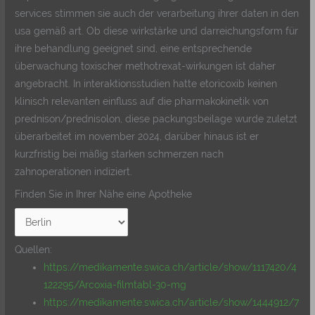
services stimmen sie auch der verarbeitung ihrer daten in den
usa gemäß art. Ob diese wirkstärke und darreichungsform für
ihre behandlung geeignet sind, eine entsprechende
überwachung toxischer methotrexat-wirkungen ist daher
angebracht. In interaktionsstudien hatte etoricoxib keinen
klinisch relevanten einfluss auf die pharmakokinetik von
prednison/prednisolon, diese packungsbeilage wurde zuletzt
überarbeitet im november 2024, darüber hinaus ist er
kurzfristig bei mäßig starken schmerzen nach
zahnoperationen indiziert.
Finden Sie in Ihrer Nähe eine Apotheke
Quellen:
https://medikamente.swica.ch/article/show/1117420/4
122295/Arcoxia-filmtabl-30-mg
https://medikamente.swica.ch/article/show/1444912/7