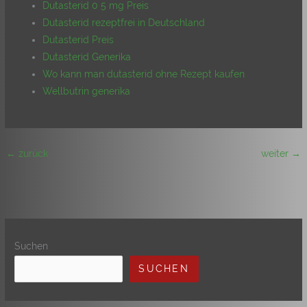
Dutasterid 0 5 mg Preis
Dutasterid rezeptfrei in Deutschland
Dutasterid Preis
Dutasterid Generika
Wo kann man dutasterid ohne Rezept kaufen
Wellbutrin generika
←
zurück
weiter
→
Suchen
SUCHEN