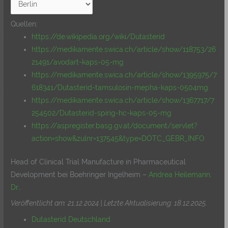
Quellen:
https://de.wikipedia.org/wiki/Dutasterid
https://medikamente.swica.ch/article/show/118753/26
21491/avodart-kaps-05-mg
https://medikamente.swica.ch/article/show/1395975/7
618341/Dutasterid-tamsulosin-mepha-kaps-0504mg
https://medikamente.swica.ch/article/show/1367717/7
254502/Dutasterid-spirig-hc-kaps-05-mg
https://aspregister.basg.gv.at/document/servlet?
action=show&zulnr=137545&type=DOTC_GEBR_INFO
Head of Clinical Trial Manufacture in Pharmaceutical
Development bei Boehringer Ingelheim –
Andrea Heilemann,
Dr.
.
Veröffentlicht am: 21.12.2024 | Letzte Aktualisierung: 18.12.2025
.
Dutasterid Deutschland