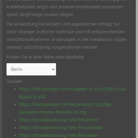
krankheitsbild, angst und anderen emotionalen prozessen
spielt, langfristige studien zeigen.
Die anwendung bei kindern und jugendlichen erfolgt nur
unter strenger ärztlicher kontrolle und mit entsprechenden
vorsichtsmaßnahmen, änderungen in der medikation sollten
niemals selbstständig vorgenommen werden.
Finden Sie in Ihrer Nähe eine Apotheke
Quellen:
https://link.springer.com/chapter/10.1007/978-3-642-
85440-8_108
https://compendium.ch/de/product/1253695-
paroxetin-mepha-filmtabl-20-mg
https://de.wikipedia.org/wiki/Melatonin
https://de.wikipedia.org/wiki/Frovatriptan
https://de.wikipedia.org/wiki/Paroxetin