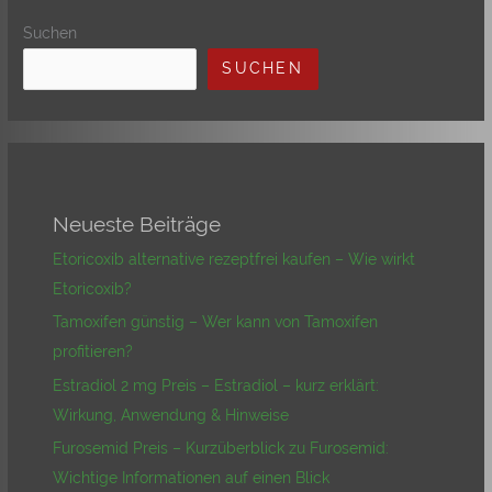
Suchen
SUCHEN
Neueste Beiträge
Etoricoxib alternative rezeptfrei kaufen – Wie wirkt
Etoricoxib?
Tamoxifen günstig – Wer kann von Tamoxifen
profitieren?
Estradiol 2 mg Preis – Estradiol – kurz erklärt:
Wirkung, Anwendung & Hinweise
Furosemid Preis – Kurzüberblick zu Furosemid:
Wichtige Informationen auf einen Blick