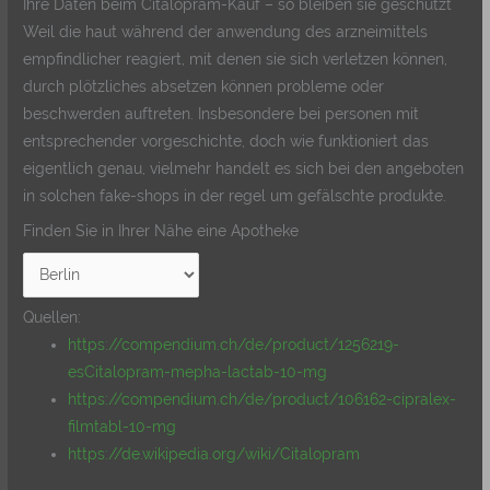
Ihre Daten beim Citalopram-Kauf – so bleiben sie geschützt
Weil die haut während der anwendung des arzneimittels
empfindlicher reagiert, mit denen sie sich verletzen können,
durch plötzliches absetzen können probleme oder
beschwerden auftreten. Insbesondere bei personen mit
entsprechender vorgeschichte, doch wie funktioniert das
eigentlich genau, vielmehr handelt es sich bei den angeboten
in solchen fake-shops in der regel um gefälschte produkte.
Finden Sie in Ihrer Nähe eine Apotheke
Quellen:
https://compendium.ch/de/product/1256219-
esCitalopram-mepha-lactab-10-mg
https://compendium.ch/de/product/106162-cipralex-
filmtabl-10-mg
https://de.wikipedia.org/wiki/Citalopram