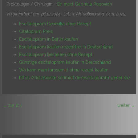
Proktologin / Chirurgin –
Dr. med. Gabriela Popovich
.
Veröffentlicht am: 26.12.2024 | Letzte Aktualisierung: 24.12.2025
.
Escitalopram Generika ohne Rezept
Citalopram Preis
Escitalopram in Berlin kaufen
Escitalopram kaufen rezeptfrei in Deutschland
Escitalopram bestellen ohne Rezept
Günstige escitalopram kaufen in Deutschland
Wo kann man furosemid ohne rezept kaufen
https://holzmeisterschmidt.de/escitalopram-generika/
←
zurück
weiter
→