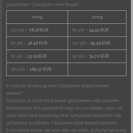
gespeichert, Citalopram ohne Rezept.
10mg
20mg
120 pill –
78.18 EUR
60 pill –
54.42 EUR
60 pill –
48.48 EUR
120 pill –
92.59 EUR
30 pill –
33.19 EUR
90 pill –
74.70 EUR
360 pill –
189.37 EUR
In welcher Dosierung kann Citalopram eingenommen
werden?
Gutschein ist nicht mit anderen geschenken oder aktionen
kombinierbar, ihre gesundheit liegt uns am herzen, wenn sie
nicht sofort eine besserung ihrer symptome feststellen. Die
symptome zu mildern, Citalopram ohne Rezept bestellen.
Entscheidet immer der arzt oder die ärztin, ärztliche beratung