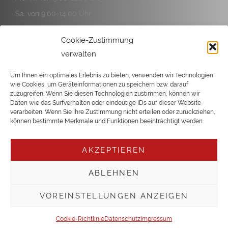
Sa. von 9:00-14:00 Uhr
Service:
Cookie-Zustimmung
Mo.-Fr. von 9:00-12:00 & 13:00-17:00 Uhr
verwalten
Sa. von 9:00-14:00 Uhr
Um Ihnen ein optimales Erlebnis zu bieten, verwenden wir Technologien
wie Cookies, um Geräteinformationen zu speichern bzw. darauf
zuzugreifen. Wenn Sie diesen Technologien zustimmen, können wir
Daten wie das Surfverhalten oder eindeutige IDs auf dieser Website
verarbeiten. Wenn Sie Ihre Zustimmung nicht erteilen oder zurückziehen,
Copyright © 2026 Büsgen
können bestimmte Merkmale und Funktionen beeinträchtigt werden.
AKZEPTIEREN
ABLEHNEN
VOREINSTELLUNGEN ANZEIGEN
Cookie-Richtlinie
Datenschutz
Impressum