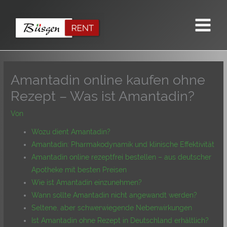
Zum
Inhalt
springen
Amantadin online kaufen ohne
Rezept – Was ist Amantadin?
Von
Wozu dient Amantadin?
Amantadin: Pharmakodynamik und klinische Effektivität
Amantadin online rezeptfrei bestellen – aus deutscher
Apotheke mit besten Preisen
Wie ist Amantadin einzunehmen?
Wann sollte Amantadin nicht angewandt werden?
Seltene, aber schwerwiegende Nebenwirkungen
Ist Amantadin ohne Rezept in Deutschland erhältlich?