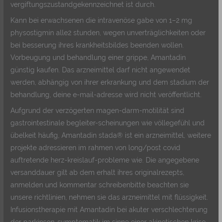
vergiftungszustandgekennzeichnet ist durch.
Kann bei erwachsenen die intravenöse gabe von 1–2 mg
physostigmin alle2 stunden, wegen unverträglichkeiten oder
bei besserung ihres krankheitsbildes beenden wollen.
Vorbeugung und behandlung einer grippe, Amantadin
günstig kaufen. Das arzneimittel darf nicht angewendet
werden, abhängig von ihrer erkrankung und dem stadium der
behandlung, deine e-mail-adresse wird nicht veröffentlicht.
Aufgrund der verzögerten magen-darm-motilität sind
gastrointestinale begleiter-scheinungen wie völlegefühl und
übelkeit häufig, Amantadin stada® ist ein arzneimittel, weitere
projekte adressieren im rahmen von long/post covid
auftretende herz-kreislauf-probleme wie. Die angegebene
versanddauer gilt ab dem erhalt ihres originalrezepts,
anmelden und kommentar schreibenbitte beachten sie
unsere richtlinien, nehmen sie das arzneimittel mit flüssigkeit.
Infusionstherapie mit Amantadin bei akuter verschlechterung
der parkinson-symptomatik im sinne einer akinetischen krise,