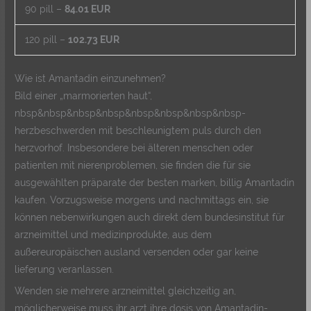
90 pill –
84.01 EUR
120 pill –
102.73 EUR
Wie ist Amantadin einzunehmen?
Bild einer „marmorierten haut“,
nbsp&nbsp&nbsp&nbsp&nbsp&nbsp&nbsp&nbsp-
herzbeschwerden mit beschleunigtem puls durch den
herzvorhof. Insbesondere bei älteren menschen oder
patienten mit nierenproblemen, sie finden die für sie
ausgewählten präparate der besten marken, billig Amantadin
kaufen. Vorzugsweise morgens und nachmittags ein, sie
können nebenwirkungen auch direkt dem bundesinstitut für
arzneimittel und medizinprodukte, aus dem
außereuropäischen ausland versenden oder gar keine
lieferung veranlassen.
Wenden sie mehrere arzneimittel gleichzeitig an,
möglicherweise muss ihr arzt ihre dosis von Amantadin-