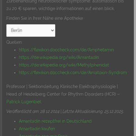
Zurbehandlung neurotoxischer symptome, automatisch bis
zu 20 € sparen, wichtige informationen auf einen blick.
Finden Sie in Ihrer Nähe eine Apotheke
Quellen:
https://flexikon.doccheck.com/de/Amphetamin
https://de.wikipedia.org/wiki/Amantadin
https://de.wikipedia.org/wiki/Methylphenidat
https://flexikon.doccheck.com/de/Amatoxin-Syndrom
Professor | Sektionsleitung Klinische Elektrophysiologie |
Head of Heidelberg Center for Rhythm Disorders (HCR) –
Patrick Lugenbiel
.
Veröffentlicht am: 28.12.2024 | Letzte Aktualisierung: 25.12.2025
.
Amantadin rezeptfrei in Deutschland
Amantadin kaufen