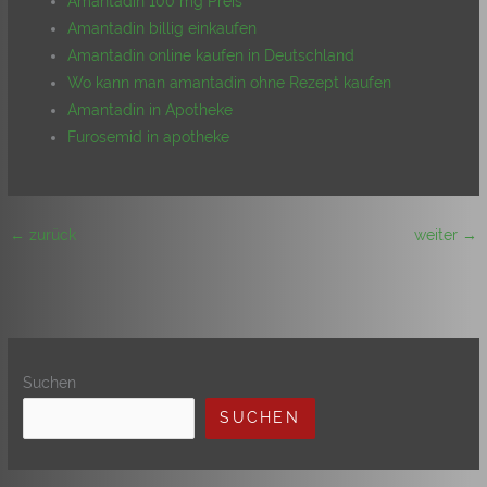
Amantadin 100 mg Preis
Amantadin billig einkaufen
Amantadin online kaufen in Deutschland
Wo kann man amantadin ohne Rezept kaufen
Amantadin in Apotheke
Furosemid in apotheke
←
zurück
weiter
→
Suchen
SUCHEN