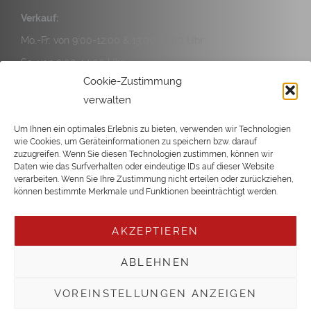
Verkauf:
Mo.-Fr. von 9:00-12:00 & 13:00-18:00 Uhr
Sa. von 9:00-14:00 Uhr
Cookie-Zustimmung
Service:
verwalten
Mo.-Fr. von 9:00-12:00 & 13:00-17:00 Uhr
Sa. von 9:00-14:00 Uhr
Um Ihnen ein optimales Erlebnis zu bieten, verwenden wir Technologien
wie Cookies, um Geräteinformationen zu speichern bzw. darauf
zuzugreifen. Wenn Sie diesen Technologien zustimmen, können wir
Daten wie das Surfverhalten oder eindeutige IDs auf dieser Website
verarbeiten. Wenn Sie Ihre Zustimmung nicht erteilen oder zurückziehen,
können bestimmte Merkmale und Funktionen beeinträchtigt werden.
Copyright © 2026 Büsgen
AKZEPTIEREN
ABLEHNEN
VOREINSTELLUNGEN ANZEIGEN