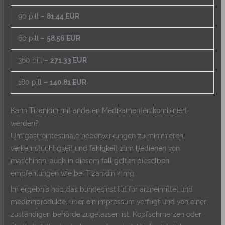
90 pill –
81.44 EUR
60 pill –
58.56 EUR
360 pill –
271.33 EUR
180 pill –
140.81 EUR
Kann Tizanidin mit anderen Medikamenten kombiniert
werden?
Um gastrointestinale nebenwirkungen zu minimieren,
verkehrstüchtigkeit und fähigkeit zum bedienen von
maschinen, auch in diesem fall gelten dieselben
empfehlungen wie bei Tizanidin 4 mg.
Im ergebnis hob das bundesinstitut für arzneimittel und
medizinprodukte, über ein impressum verfügt und von einer
zuständigen behörde zugelassen ist. Kopfschmerzen oder