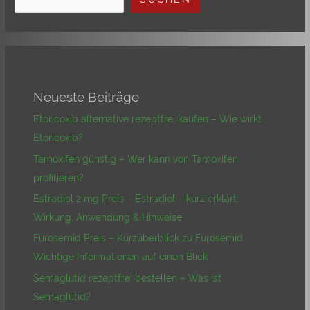
Neueste Beiträge
Etoricoxib alternative rezeptfrei kaufen – Wie wirkt
Etoricoxib?
Tamoxifen günstig – Wer kann von Tamoxifen
profitieren?
Estradiol 2 mg Preis – Estradiol – kurz erklärt:
Wirkung, Anwendung & Hinweise
Furosemid Preis – Kurzüberblick zu Furosemid:
Wichtige Informationen auf einen Blick
Semaglutid rezeptfrei bestellen – Was ist
Semaglutid?