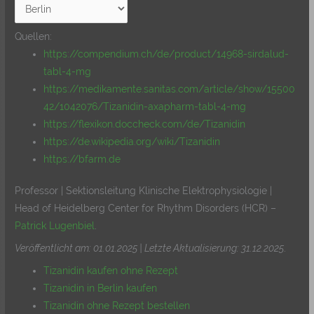
Quellen:
https://compendium.ch/de/product/14968-sirdalud-
tabl-4-mg
https://medikamente.sanitas.com/article/show/15500
42/1042076/Tizanidin-axapharm-tabl-4-mg
https://flexikon.doccheck.com/de/Tizanidin
https://de.wikipedia.org/wiki/Tizanidin
https://bfarm.de
Professor | Sektionsleitung Klinische Elektrophysiologie |
Head of Heidelberg Center for Rhythm Disorders (HCR) –
Patrick Lugenbiel
.
Veröffentlicht am: 01.01.2025 | Letzte Aktualisierung: 31.12.2025
.
Tizanidin kaufen ohne Rezept
Tizanidin in Berlin kaufen
Tizanidin ohne Rezept bestellen